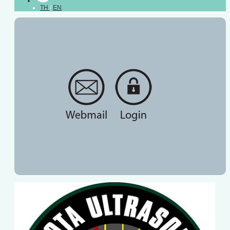
TH
/
EN