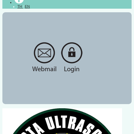
TH
/
EN