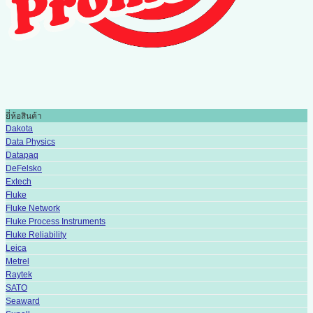
ยี่ห้อสินค้า
Dakota
Data Physics
Datapaq
DeFelsko
Extech
Fluke
Fluke Network
Fluke Process Instruments
Fluke Reliability
Leica
Metrel
Raytek
SATO
Seaward