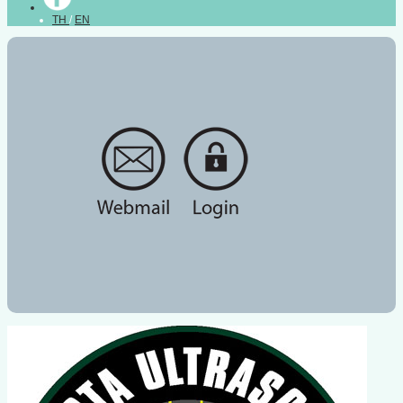
TH
/
EN