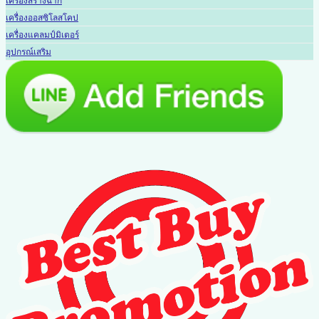
เครื่องสร้างฉาก
เครื่องออสซิโลสโคป
เครื่องแคลมป์มิเตอร์
อุปกรณ์เสริม