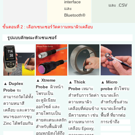
interface
และ .CSV
และ
Bluetooth®
ขั้นตอนที่ 2 : เลือกเซนเซอร์วัดความหนาผิวเคลือบ
รูปแบบลักษณะหัวเซนเซอร์
▲
Xtreme
▲
Thick
▲
Micro
▲
Duplex
Probe
ผิวหน้า
Probe
เหมาะ
probe
หัวโพรบ
Probe
จะ
โพรบเป็น
สำหรับการวัดค่า
ขนาดเล็ก
สามารถวัดได้ทั้ง
อะลูมิเนียม
ความหนาผิว
สำหรับชิ้นส่วน
ความหนาสี
ออกไซด์ และ
เคลือบที่ค่อนข้าง
ขนาดเล็กหรือ
เคลือบ และความ
สายโพรบเป็น
มีความหนา เช่น
พื้นที่ ที่ยากต่อ
หนาของการชุบ
สายสแตนเลสถัก
ความหนาการ
การเข้าถึง
Zinc ได้พร้อมกัน
สำหรับพื้นผิวที่
เคลือบ Epoxy,
อุณหภูมิสูงได้ถึง