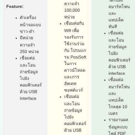
ความจำ
Feature:
สมาร์ทโฟน
100,000
และ
หน่วย
ตัวเครื่อง
แทปเล็ต
เชื่อมต่อกับ
หน้าจอแบบ
ทันที
Wifi เพื่อ
ขาว-ดำ
เชื่อมต่อ
รองรับการ
มีหน่วย
และโอน
ใช้งานร่วม
ความจำ
ถ่ายข้อมูล
กับ โปรมแก
250 หน่วย
ไปยัง
รม PosiSoft
เชื่อมต่อ
คอมพิวเตอร์
ในการ
และโอน
ด้วย USB
ดาวน์โหลด
ถ่ายข้อมูล
interface
และการ
ไปยัง
เชื่อมต่อ
อัพเดท
คอมพิวเตอร์
สมาร์ทโฟน
ซอฟต์แวร์
ด้วย USB
และ
เชื่อมต่อ
interface
แทปเล็ต
และโอน
ไกลสุด 10
ถ่ายข้อมูล
เมตร
ไปยัง
รายงานผล
คอมพิวเตอร์
ข้อมูลแบบ
ด้วย USB
ไฟล์ PDF