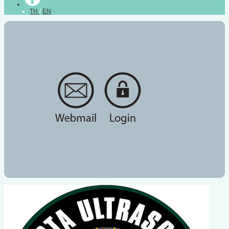
TH
/
EN