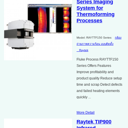
Series Imaging
System for
Thermoforming
Processes
Model: RAYTTF150 Series
กล้อง
ถ่ายภาพความร้อน แบบติดตั้ง
Raytek
Fluke Process RAYTTF150
Series Offers Features
Improve profitability and
product quality Reduce setup
time and scrap Detect defects
and failed heating elements
quickly ...
More Detail
Raytek TIP900