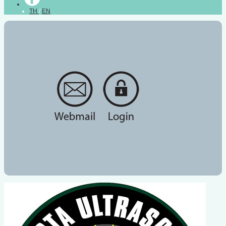
TH
/
EN