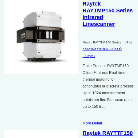
Raytek
RAYTMP150 Series
Infrared
Linescanner
Model: RAYTMP150 Series
กล้อง
ถ่ายภาพความร้อน แบบติดตั้ง
Raytek
Fluke Process RAYTMP150
Offers Features Real-time
thermal imaging for
continuous or discrete process
Up to 1024 measurement
points per line Fast scan rates
up to 150 li ...
More Detail
Raytek RAYTTF150