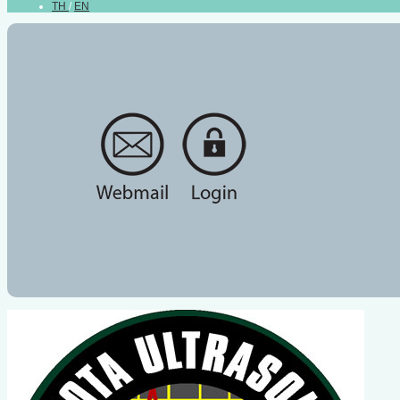
TH
/
EN