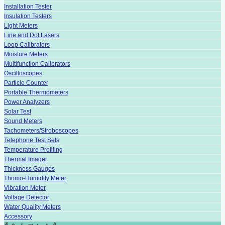
Installation Tester
Insulation Testers
Light Meters
Line and Dot Lasers
Loop Calibrators
Moisture Meters
Multifunction Calibrators
Oscilloscopes
Particle Counter
Portable Thermometers
Power Analyzers
Solar Test
Sound Meters
Tachometers/Stroboscopes
Telephone Test Sets
Temperature Profiling
Thermal Imager
Thickness Gauges
Thomo-Humidity Meter
Vibration Meter
Voltage Detector
Water Quality Meters
Accessory