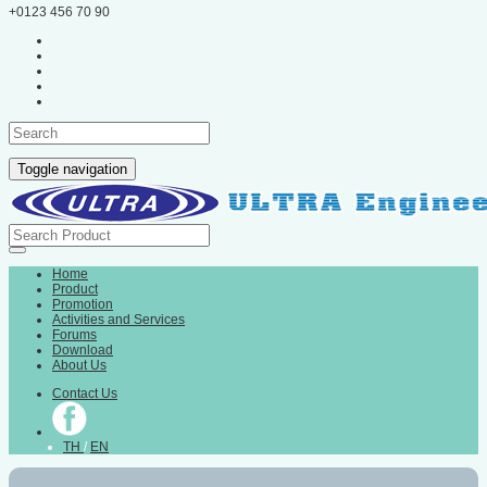
+0123 456 70 90
Toggle navigation
Home
Product
Promotion
Activities and Services
Forums
Download
About Us
Contact Us
TH
/
EN