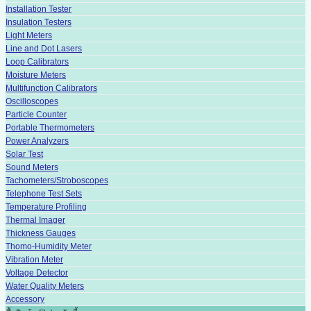
Installation Tester
Insulation Testers
Light Meters
Line and Dot Lasers
Loop Calibrators
Moisture Meters
Multifunction Calibrators
Oscilloscopes
Particle Counter
Portable Thermometers
Power Analyzers
Solar Test
Sound Meters
Tachometers/Stroboscopes
Telephone Test Sets
Temperature Profiling
Thermal Imager
Thickness Gauges
Thomo-Humidity Meter
Vibration Meter
Voltage Detector
Water Quality Meters
Accessory