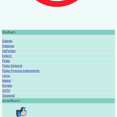
ยี่ห้อสินค้า
Dakota
Datapaq
DeFelsko
Extech
Fluke
Fluke Network
Fluke Process Instruments
Leica
Metrel
Raytek
SATO
Seaward
อบรม/สัมมนา