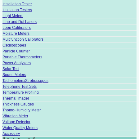
Installation Tester
Insulation Testers
Light Meters
Line and Dot Lasers
Loop Calibrators
Moisture Meters
Multifunction Calibrators
Oscilloscopes
Particle Counter
Portable Thermometers
Power Analyzers
Solar Test
Sound Meters
Tachometers/Stroboscopes
Telephone Test Sets
Temperature Profiling
Thermal Imager
Thickness Gauges
Thomo-Humidity Meter
Vibration Meter
Voltage Detector
Water Quality Meters
Accessory