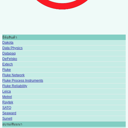
ยี่ห้อสินค้า
Dakota
Data Physics
Datapaq
DeFelsko
Extech
Fluke
Fluke Network
Fluke Process Instruments
Fluke Reliability
Leica
Metrel
Raytek
SATO
Seaward
Sunell
อบรม/สัมมนา