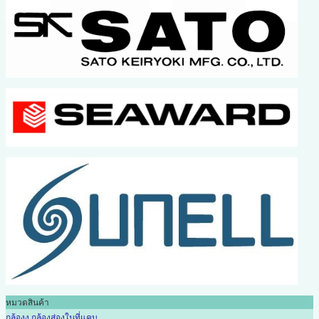
หมวดสินค้า
กล้องงู กล้องส่องในที่แคบ