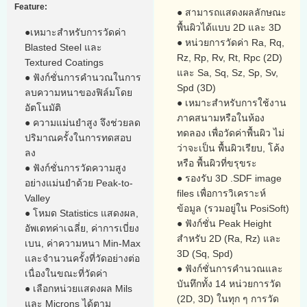
Feature:
● สามารถแสดงผลลักษณะ
พื้นผิวได้แบบ 2D และ 3D
●เหมาะสำหรับการวัดค่า
● หน่วยการวัดค่า Ra, Rq,
Blasted Steel และ
Rz, Rp, Rv, Rt, Rpc (2D)
Textured Coatings
และ Sa, Sq, Sz, Sp, Sv,
● ฟังก์ชั่นการคำนวณในการ
Spd (3D)
ลบความหนาของฟิล์มโดย
● เหมาะสำหรับการใช้งาน
อัตโนมัติ
ภาคสนามหรือในห้อง
● ความแม่นยำสูง จึงช่วยลด
ทดลอง เพื่อวัดค่าพื้นผิว ไม่
ปริมาณครั้งในการทดสอบ
ว่าจะเป็น พื้นผิวเรียบ, โค้ง
ลง
หรือ พื้นผิวที่ขรุขระ
● ฟังก์ชั่นการวัดความสูง
● รองรับ 3D .SDF image
อย่างแม่นยำด้วย Peak-to-
files เพื่อการวิเคราะห์
Valley
ข้อมูล (รวมอยู่ใน PosiSoft)
● โหมด Statistics แสดงผล,
● ฟังก์ชั่น Peak Height
อัพเดทค่าเฉลี่ย, ค่าการเบี่ยง
สำหรับ 2D (Ra, Rz) และ
เบน, ค่าความหนา Min-Max
3D (Sq, Spd)
และจำนวนครั้งที่วัดอย่างต่อ
● ฟังก์ชั่นการคำนวณและ
เนื่องในขณะที่วัดค่า
บันทึกทั้ง 14 หน่วยการวัด
● เลือกหน่วยแสดงผล Mils
(2D, 3D) ในทุก ๆ การวัด
และ Microns ได้ตาม