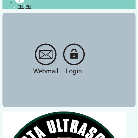
TH
/
EN