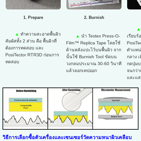
1. Prepare
2. Burnish
▲
▲
ทำความสะอาดพื้นผิว
▲
นำ Testex Press-O-
เรียบร้
สัมผัสทั้ง 2 ส่วน คือ พื้นผิวที่
Film™ Replica Tape โดยใช้
PosiTe
ต้องการทดสอบ และ
ด้านหลังแปะไว้บนพื้นผิว จาก
ตำแหน่
PosiTector RTR3D ก่อนการ
นั้นใช้ Burnish Tool ขัดบน
กลาง เ
ทดสอบ
วงกลมประมาณ 30-60 วินาที
กดปุ่ม
แล้วลอกเทปออก
จนกว่า
และแสด
วิธีการเลือกซื้อตัวเครื่องและเซนเซอร์วัดความหนาผิวเคลือบ