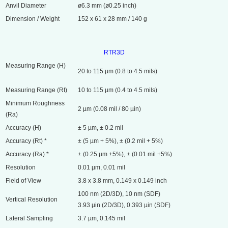
Anvil Diameter
ø6.3 mm (ø0.25 inch)
Dimension / Weight
152 x 61 x 28 mm / 140 g
RTR3D
Measuring Range (H)
20 to 115 µm (0.8 to 4.5 mils)
Measuring Range (Rt)
10 to 115 µm (0.4 to 4.5 mils)
Minimum Roughness
2 µm (0.08 mil / 80 µin)
(Ra)
Accuracy (H)
± 5 µm, ± 0.2 mil
Accuracy (Rt) *
± (5 µm + 5%), ± (0.2 mil + 5%)
Accuracy (Ra) *
± (0.25 µm +5%), ± (0.01 mil +5%)
Resolution
0.01 µm, 0.01 mil
Field of View
3.8 x 3.8 mm, 0.149 x 0.149 inch
100 nm (2D/3D), 10 nm (SDF)
Vertical Resolution
3.93 µin (2D/3D), 0.393 µin (SDF)
Lateral Sampling
3.7 µm, 0.145 mil