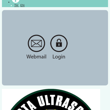
TH
/
EN