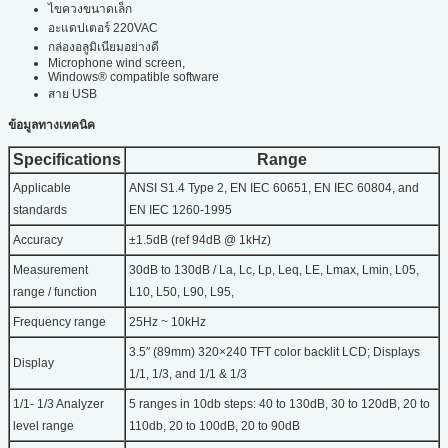
ไขควงขนาดเล็ก
อะแดปเตอร์ 220VAC
กล่องอลูมิเนียมอย่างดี
Microphone wind screen,
Windows® compatible software
สาย USB
ข้อมูลทางเทคนิค
Specifications
Range
Applicable
ANSI S1.4 Type 2, EN IEC 60651, EN IEC 60804, and
standards
EN IEC 1260-1995
Accuracy
±1.5dB (ref 94dB @ 1kHz)
Measurement
30dB to 130dB / La, Lc, Lp, Leq, LE, Lmax, Lmin, L05,
range / function
L10, L50, L90, L95,
Frequency range
25Hz ~ 10kHz
3.5″ (89mm) 320×240 TFT color backlit LCD; Displays
Display
1/1, 1/3, and 1/1 & 1/3
1/1- 1/3 Analyzer
5 ranges in 10db steps: 40 to 130dB, 30 to 120dB, 20 to
level range
110db, 20 to 100dB, 20 to 90dB