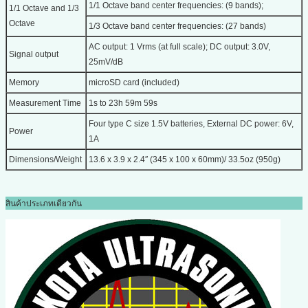
1/1 Octave band center frequencies: (9 bands);
1/1 Octave and 1/3
Octave
1/3 Octave band center frequencies: (27 bands)
AC output: 1 Vrms (at full scale); DC output: 3.0V,
Signal output
25mV/dB
Memory
microSD card (included)
Measurement Time
1s to 23h 59m 59s
Four type C size 1.5V batteries, External DC power: 6V,
Power
1A
Dimensions/Weight
13.6 x 3.9 x 2.4″ (345 x 100 x 60mm)/ 33.5oz (950g)
สินค้าประเภทเดียวกัน