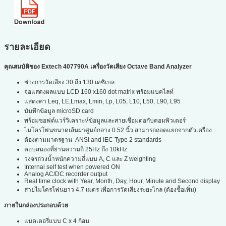
รายละเอียด
คุณสมบัติของ Extech 407790A เครื่องวัดเสียง Octave Band Analyzer
ช่วงการวัดเสียง 30 ถึง 130 เดซิเบล
จอแสดงผลแบบ LCD 160 x160 dot matrix พร้อมแบคไลท์
แสดงค่า Leq, LE,Lmax, Lmin, Lp, L05, L10, L50, L90, L95
บันทึกข้อมูล microSD card
พร้อมซอฟต์แวร์วิเคราะห์ข้อมูลและสายเชื่อมต่อกับคอมพิวเตอร์
ไมโครโฟนขนาดเส้นผ่าศูนย์กลาง 0.52 นิ้ว สามารถถอดแยกจากตัวเครื่อง
ต้องตามมาตรฐาน ANSI and IEC Type 2 standards
ตอบสนองที่ย่านความถี่ 25Hz ถึง 10kHz
วงจรถ่วงน้ำหนักความถี่แบบ A, C และ Z weighting
Internal self test when powered ON
Analog AC/DC recorder output
Real time clock with Year, Month, Day, Hour, Minute and Second display
สายไมโครโฟนยาว 4.7 เมตร เพื่อการวัดเสียงระยะไกล (ต้องซื้อเพิ่ม)
ภายในกล่องประกอบด้วย
แบตเตอรี่แบบ C x 4 ก้อน