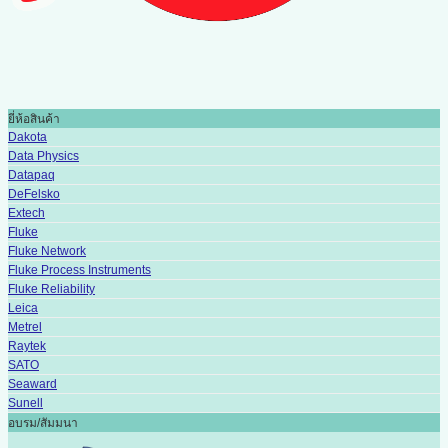
ยี่ห้อสินค้า
Dakota
Data Physics
Datapaq
DeFelsko
Extech
Fluke
Fluke Network
Fluke Process Instruments
Fluke Reliability
Leica
Metrel
Raytek
SATO
Seaward
Sunell
อบรม/สัมมนา