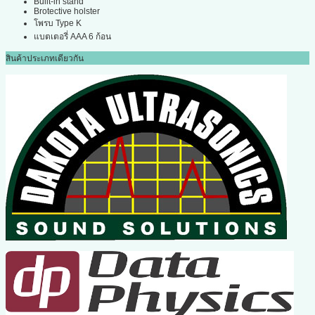
Built-in stand
Brotective holster
โพรบ Type K
แบตเตอรี่ AAA 6 ก้อน
สินค้าประเภทเดียวกัน