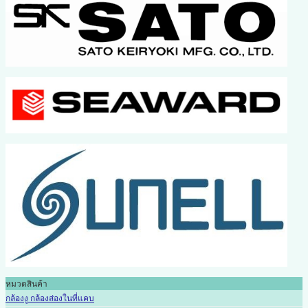
หมวดสินค้า
กล้องงู กล้องส่องในที่แคบ