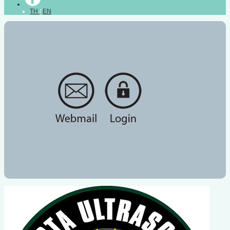
TH
/
EN