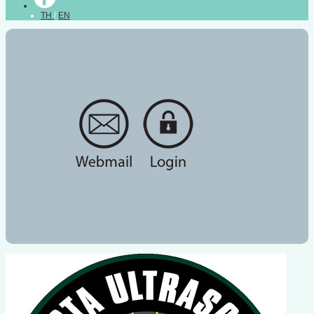
TH
/
EN