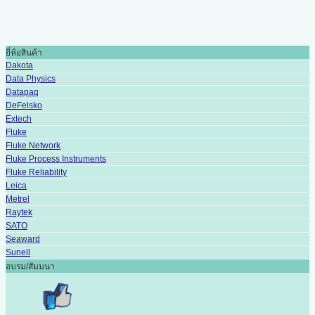
ยี่ห้อสินค้า
Dakota
Data Physics
Datapaq
DeFelsko
Extech
Fluke
Fluke Network
Fluke Process Instruments
Fluke Reliability
Leica
Metrel
Raytek
SATO
Seaward
Sunell
อบรม/สัมมนา