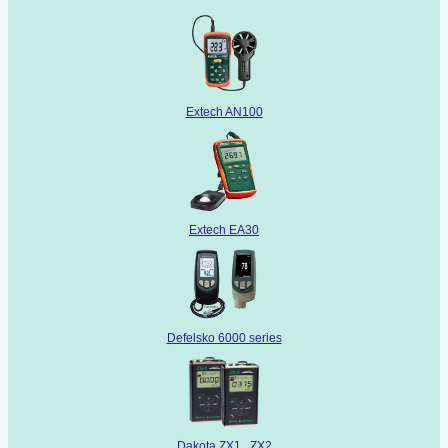
Extech AN100
Extech EA30
Defelsko 6000 series
Dakota ZX1 , ZX2