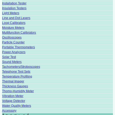
Installation Tester
Insulation Testers
Light Meters
Line and Dot Lasers
Loop Calibrators
Moisture Meters
Multifunction Calibrators
Oscilloscopes
Particle Counter
Portable Thermometers
Power Analyzers
Solar Test
Sound Meters
Tachometers/Stroboscopes
Telephone Test Sets
Temperature Profiling
Thermal Imager
Thickness Gauges
Thomo-Humidity Meter
Vibration Meter
Voltage Detector
Water Quality Meters
Accessory