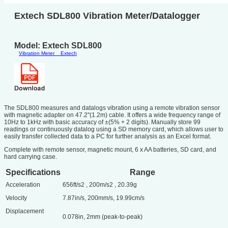
Extech SDL800 Vibration Meter/Datalogger
Model: Extech SDL800
Vibration Meter
Extech
The SDL800 measures and datalogs vibration using a remote vibration sensor
with magnetic adapter on 47.2"(1.2m) cable. It offers a wide frequency range of
10Hz to 1kHz with basic accuracy of ±(5% + 2 digits). Manually store 99
readings or continuously datalog using a SD memory card, which allows user to
easily transfer collected data to a PC for further analysis as an Excel format.
Complete with remote sensor, magnetic mount, 6 x AA batteries, SD card, and
hard carrying case.
Specifications
Range
Acceleration
656ft/s2 , 200m/s2 , 20.39g
Velocity
7.87in/s, 200mm/s, 19.99cm/s
Displacement
0.078in, 2mm (peak-to-peak)