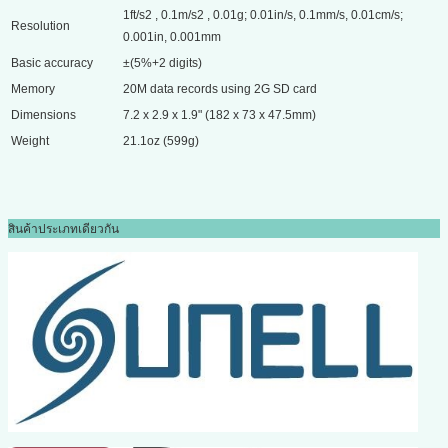
1ft/s2 , 0.1m/s2 , 0.01g; 0.01in/s, 0.1mm/s, 0.01cm/s;
Resolution
0.001in, 0.001mm
Basic accuracy
±(5%+2 digits)
Memory
20M data records using 2G SD card
Dimensions
7.2 x 2.9 x 1.9" (182 x 73 x 47.5mm)
Weight
21.1oz (599g)
สินค้าประเภทเดียวกัน