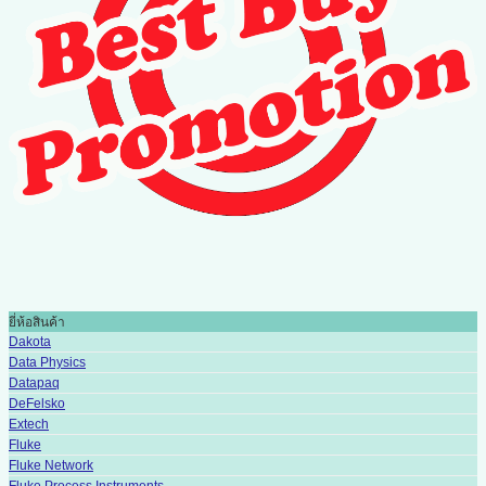
ยี่ห้อสินค้า
Dakota
Data Physics
Datapaq
DeFelsko
Extech
Fluke
Fluke Network
Fluke Process Instruments