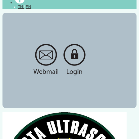
TH
/
EN