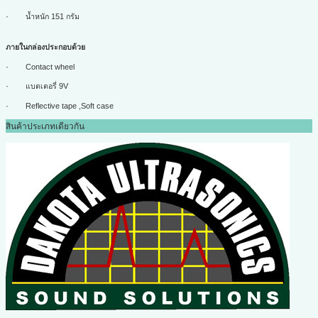
·
น้ำหนัก 151 กรัม
ภายในกล่องประกอบด้วย
·
Contact wheel
·
แบตเตอรี่ 9
V
·
Reflective tape ,
Soft case
สินค้าประเภทเดียวกัน