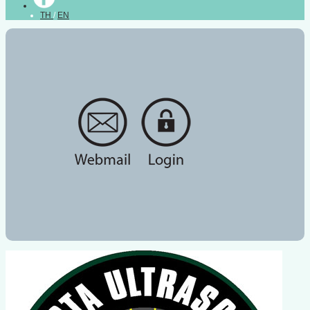
TH
/
EN