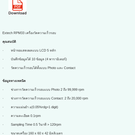
Extech RPM
33 เครื่องวัดความเร็วรอบ
คุณสมบัติ
·
หน้าจอแสดงผลแบบ
LCD
5 หลัก
·
บันทึกข้อมูลได้ 10 ข้อมูล (4 พารามิเตอร์)
·
วัดความเร็วรอบได้ทั้งแบบ
Photo
และ
Contact
ข้อมูลทางเทคนิค
·
ช่วงการวัดความเร็วรอบแบบ
Photo
2 ถึง 99
,
999
rpm
·
ช่วงการวัดความเร็วรอบแบบ
Contact:
2 ถึง 20
,
000
rpm
·
ความแม่นยำ
±(
0.05%
rdg+
1
digit)
·
ความละเอียด 0.1
rpm
·
Sampling Time
0.5 วินาที
>
120
rpm
·
ขนาดเครื่อง 160
x
60
x
42 มิลลิเมตร