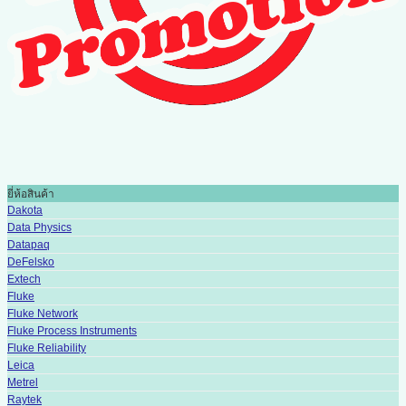
ยี่ห้อสินค้า
Dakota
Data Physics
Datapaq
DeFelsko
Extech
Fluke
Fluke Network
Fluke Process Instruments
Fluke Reliability
Leica
Metrel
Raytek