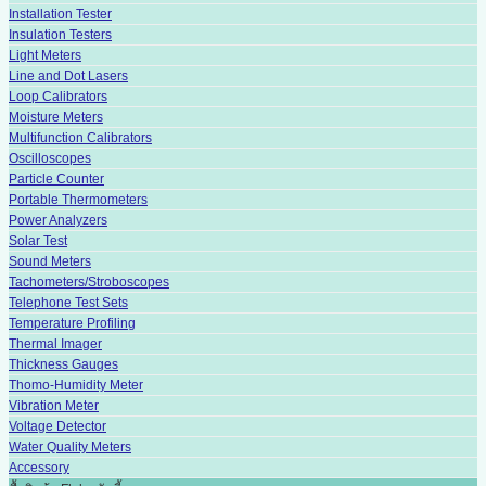
Installation Tester
Insulation Testers
Light Meters
Line and Dot Lasers
Loop Calibrators
Moisture Meters
Multifunction Calibrators
Oscilloscopes
Particle Counter
Portable Thermometers
Power Analyzers
Solar Test
Sound Meters
Tachometers/Stroboscopes
Telephone Test Sets
Temperature Profiling
Thermal Imager
Thickness Gauges
Thomo-Humidity Meter
Vibration Meter
Voltage Detector
Water Quality Meters
Accessory