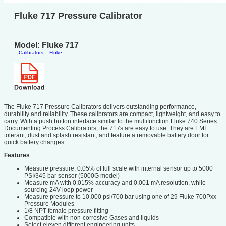
Fluke 717 Pressure Calibrator
Model: Fluke 717
Calibrators
Fluke
The Fluke 717 Pressure Calibrators delivers outstanding performance,
durability and reliability. These calibrators are compact, lightweight, and easy to
carry. With a push button interface similar to the multifunction Fluke 740 Series
Documenting Process Calibrators, the 717s are easy to use. They are EMI
tolerant, dust and splash resistant, and feature a removable battery door for
quick battery changes.
Features
Measure pressure, 0.05% of full scale with internal sensor up to 5000
PSI/345 bar sensor (5000G model)
Measure mA with 0.015% accuracy and 0.001 mA resolution, while
sourcing 24V loop power
Measure pressure to 10,000 psi/700 bar using one of 29 Fluke 700Pxx
Pressure Modules
1/8 NPT female pressure fitting
Compatible with non-corrosive Gases and liquids
Select eleven different engineering units