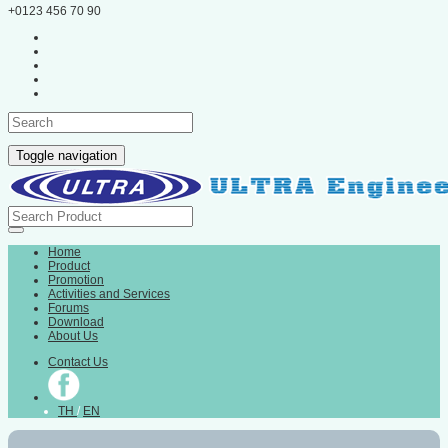
+0123 456 70 90
Toggle navigation
Home
Product
Promotion
Activities and Services
Forums
Download
About Us
Contact Us
TH
/
EN