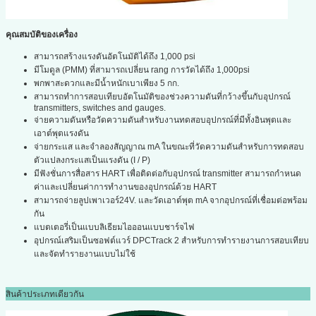
คุณสมบัติของเครื่อง
สามารถสร้างแรงดันอัตโนมัติได้ถึง 1,000 psi
มีโมดูล (PMM) ที่สามารถเปลี่ยน rang การวัดได้ถึง 1,000psi
พกพาสะดวกและมีน้ำหนักเบาเพียง 5 กก.
สามารถทำการสอบเทียบอัตโนมัติของช่วงความดันที่กว้างขึ้นกับอุปกรณ์
transmitters, switches and gauges.
จ่ายความดันหรือวัดความดันสำหรับงานทดสอบอุปกรณ์ที่มีทั้งอินพุตและ
เอาต์พุตแรงดัน
จ่ายกระแส และจำลองสัญญาณ mA ในขณะที่วัดความดันสำหรับการทดสอบ
ตัวแปลงกระแสเป็นแรงดัน (I / P)
มีฟังชั่นการสื่อสาร HART เพื่อติดต่อกับอุปกรณ์ transmitter สามารถกำหนด
ค่าและเปลี่ยนค่าการทำงานของอุปกรณ์ด้วย HART
สามารถจ่ายลูปเพาเวอร์24V. และวัดเอาต์พุต mA จากอุปกรณ์ที่เชื่อมต่อพร้อม
กัน
แบตเตอรี่เป็นแบบลิเธียมไอออนแบบชาร์จไฟ
อุปกรณ์เสริมเป็นซอฟต์แวร์ DPCTrack 2 สำหรับการทำรายงานการสอบเทียบ
และจัดทำรายงานแบบไม่ใช้
สินค้าประเภทเดียวกัน