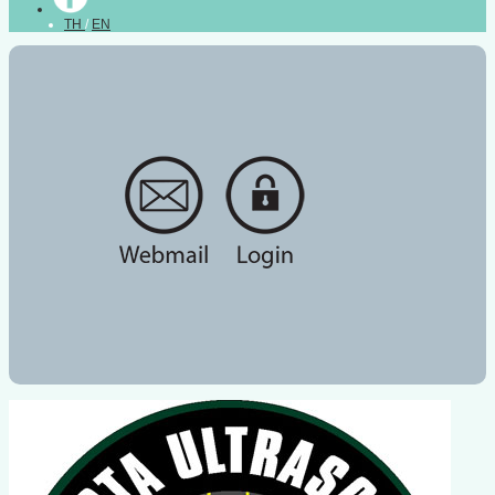
TH
/
EN