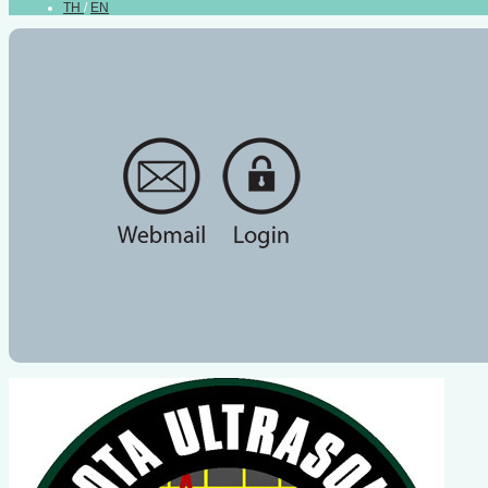
TH
/
EN