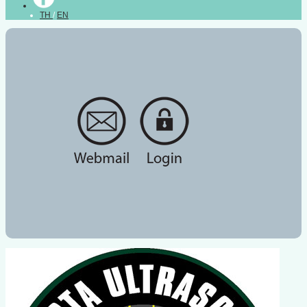
TH
/
EN