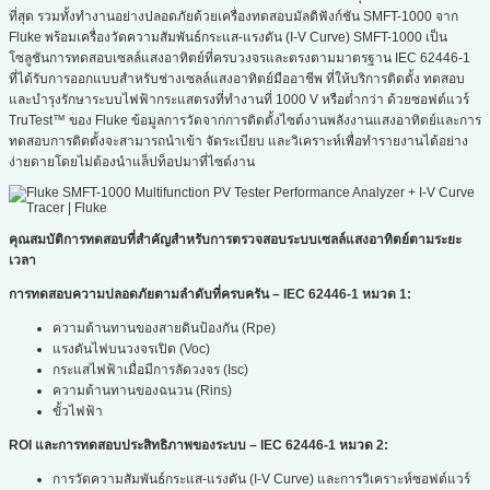
ที่สุด รวมทั้งทำงานอย่างปลอดภัยด้วยเครื่องทดสอบมัลติฟังก์ชัน SMFT-1000 จาก
Fluke พร้อมเครื่องวัดความสัมพันธ์กระแส-แรงดัน (I-V Curve) SMFT-1000 เป็น
โซลูชันการทดสอบเซลล์แสงอาทิตย์ที่ครบวงจรและตรงตามมาตรฐาน IEC 62446-1
ที่ได้รับการออกแบบสำหรับช่างเซลล์แสงอาทิตย์มืออาชีพ ที่ให้บริการติดตั้ง ทดสอบ
และบำรุงรักษาระบบไฟฟ้ากระแสตรงที่ทำงานที่ 1000 V หรือต่ำกว่า ด้วยซอฟต์แวร์
TruTest™ ของ Fluke ข้อมูลการวัดจากการติดตั้งไซต์งานพลังงานแสงอาทิตย์และการ
ทดสอบการติดตั้งจะสามารถนำเข้า จัดระเบียบ และวิเคราะห์เพื่อทำรายงานได้อย่าง
ง่ายดายโดยไม่ต้องนำแล็ปท็อปมาที่ไซต์งาน
คุณสมบัติการทดสอบที่สำคัญสำหรับการตรวจสอบระบบเซลล์แสงอาทิตย์ตามระยะ
เวลา
การทดสอบความปลอดภัยตามลำดับที่ครบครัน –
IEC 62446-1
หมวด
1:
ความต้านทานของสายดินป้องกัน (Rpe)
แรงดันไฟบนวงจรเปิด (Voc)
กระแสไฟฟ้าเมื่อมีการลัดวงจร (Isc)
ความต้านทานของฉนวน (Rins)
ขั้วไฟฟ้า
ROI
และการทดสอบประสิทธิภาพของระบบ –
IEC 62446-1
หมวด
2:
การวัดความสัมพันธ์กระแส-แรงดัน (I-V Curve) และการวิเคราะห์ซอฟต์แวร์