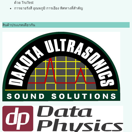
ด้วย TruTest
การฉายรังสี อุณหภูมิ การเอียง ทิศทางที่สำคัญ
สินค้าประเภทเดียวกัน