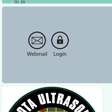
TH
/
EN