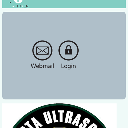
TH
/
EN