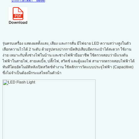
ปากกาวัดไฟฟ้า
Metrel
รุ่นครบเครื่อง แสดงผลทั้งแสง, เสียง และการสั่น มีไฟฉาย LED ความสว่างสูงในตัว
เลือกความไวได้ 2 ระดับ ด้วยรูปทรงปากกามีคลิปเสียบยึดกระเป๋าได้สะดวก ใช้งาน
ง่าย เหมาะกับทั้งช่างไฟในบ้าน และช่างไฟฟ้ามืออาชีพ ใช้ตรวจสอบว่ามีแรงดัน
ไฟฟ้าในสายไฟ, สายเคเบิ้ล, ปลั๊กไฟ, สวิตช์ และตู้แผงไฟ สามารถตรวจสอบไฟฟ้าได้
ทันทีโดยอัตโนมัติหลังเปิดสวิตช์ทำงาน ใช้หลักการวัดแบบประจุไฟฟ้า (Capacitive)
ซึ่งไม่จำเป็นต้องมีกระแสไหลในตัวนำ