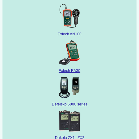
Extech AN100
Extech EA30
Defelsko 6000 series
Dakota ZX1 , ZX2