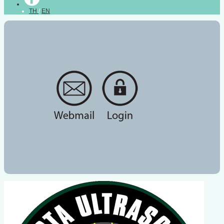
TH
/
EN