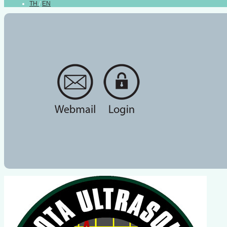
TH
/
EN