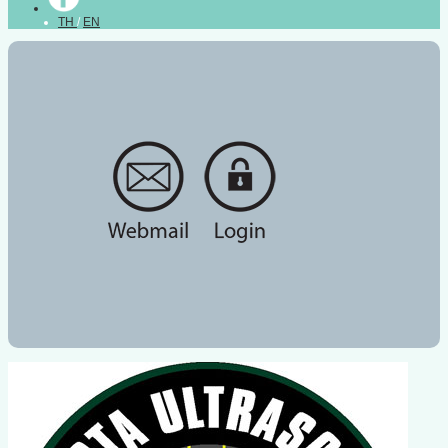
TH
/
EN