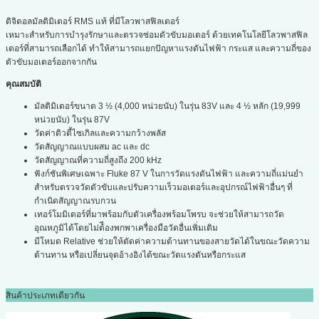
ดิจิตอลมัลติมิเตอร์ RMS แท้ ที่มีโลวพาสฟิลเตอร์
เหมาะสำหรับการบำรุงรักษาและตรวจซ่อมตัวขับมอเตอร์ ด้วยเทคโนโลยีโลวพาสฟิล
เตอร์ที่สามารถเลือกได้ ทำให้สามารถแยกปัญหาแรงดันไฟฟ้า กระแส และความถี่ของ
ตัวขับมอเตอร์ออกจากกัน
คุณสมบัติ
มัลติมิเตอร์ขนาด 3 ½ (4,000 หน่วยนับ) ในรุ่น 83V และ 4 ½ หลัก (19,999
หน่วยนับ) ในรุ่น 87V
วัดค่าดิวตี้ไซเกิลและความกว้างพลัส
วัดสัญญาณแบบผสม ac และ dc
วัดสัญญาณที่ความถี่สูงถึง 200 kHz
ฟังก์ชันพิเศษเฉพาะ Fluke 87 V ในการวัดแรงดันไฟฟ้า และความถี่แม่นยำ
สำหรับตรวจวัดตัวขับและปรับความเร็วมอเตอร์และอุปกรณ์ไฟฟ้าอื่นๆ ที่
กำเนิดสัญญาณรบกวน
เทอร์โมมิเตอร์ที่มาพร้อมกับตัวเครื่องพร้อมโพรบ จะช่วยให้สามารถวัด
อุณหภูมิได้โดยไม่ต้ีองพกพาเครื่องมือวัดอื่นเพิ่มเติม
มีโหมด Relative ช่วยให้ตัดค่าความต้านทานของสายวัดได้ในขณะวัดความ
ต้านทาน หรือเปลี่ยนจุดอ้างอิงได้ขณะวัดแรงดันหรือกระแส
สินค้าประเภทเดียวกัน