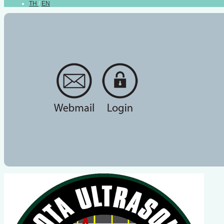
TH
/
EN