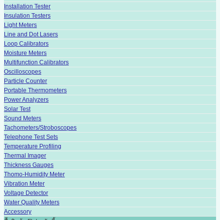
Installation Tester
Insulation Testers
Light Meters
Line and Dot Lasers
Loop Calibrators
Moisture Meters
Multifunction Calibrators
Oscilloscopes
Particle Counter
Portable Thermometers
Power Analyzers
Solar Test
Sound Meters
Tachometers/Stroboscopes
Telephone Test Sets
Temperature Profiling
Thermal Imager
Thickness Gauges
Thomo-Humidity Meter
Vibration Meter
Voltage Detector
Water Quality Meters
Accessory