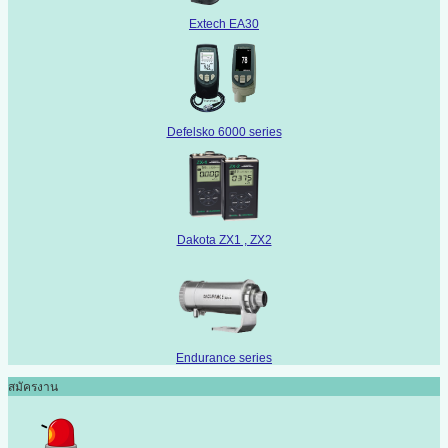
Extech EA30
Defelsko 6000 series
Dakota ZX1 , ZX2
Endurance series
สมัครงาน