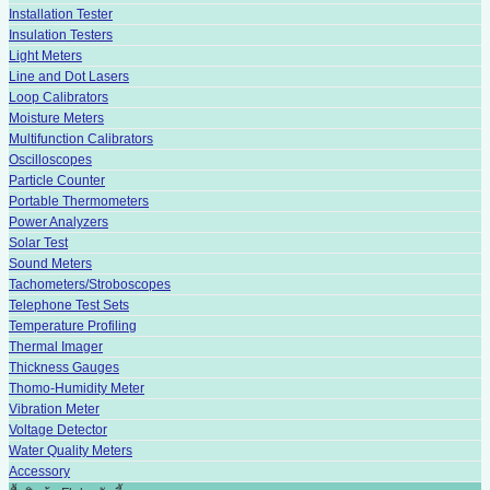
Installation Tester
Insulation Testers
Light Meters
Line and Dot Lasers
Loop Calibrators
Moisture Meters
Multifunction Calibrators
Oscilloscopes
Particle Counter
Portable Thermometers
Power Analyzers
Solar Test
Sound Meters
Tachometers/Stroboscopes
Telephone Test Sets
Temperature Profiling
Thermal Imager
Thickness Gauges
Thomo-Humidity Meter
Vibration Meter
Voltage Detector
Water Quality Meters
Accessory