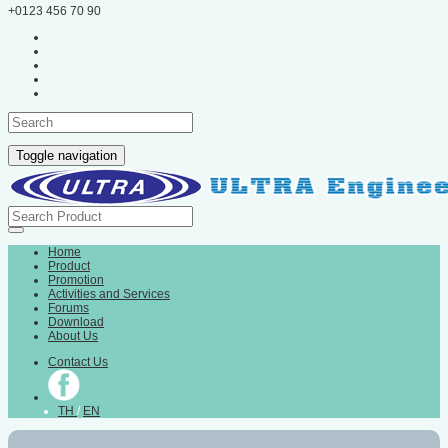
+0123 456 70 90
Toggle navigation
Home
Product
Promotion
Activities and Services
Forums
Download
About Us
Contact Us
TH
/
EN