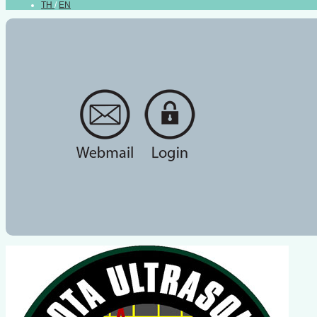
TH
/
EN