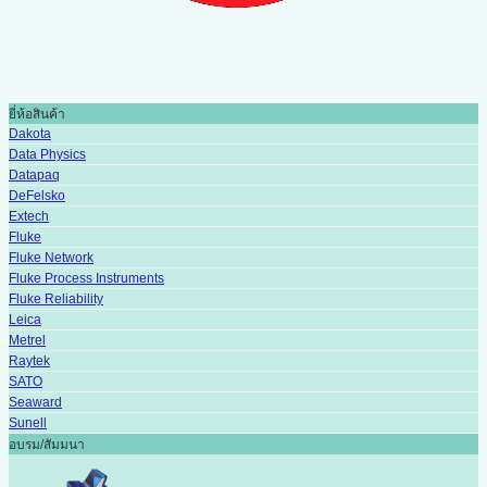
ยี่ห้อสินค้า
Dakota
Data Physics
Datapaq
DeFelsko
Extech
Fluke
Fluke Network
Fluke Process Instruments
Fluke Reliability
Leica
Metrel
Raytek
SATO
Seaward
Sunell
อบรม/สัมมนา