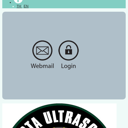
TH
/
EN