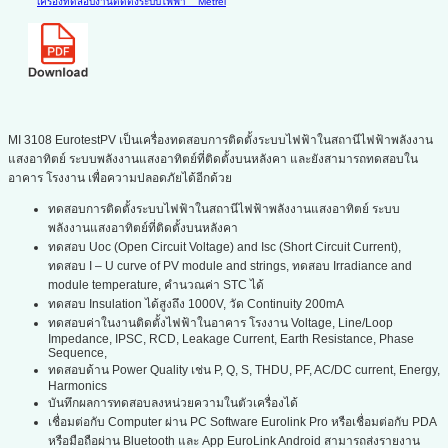
เครื่องทดสอบงานติดตั้งระบบไฟฟ้า
Metrel
MI 3108 EurotestPV เป็นเครื่องทดสอบการติดตั้งระบบไฟฟ้าในสถานีไฟฟ้าพลังงาน
แสงอาทิตย์ ระบบพลังงานแสงอาทิตย์ที่ติดตั้งบนหลังคา และยังสามารถทดสอบใน
อาคาร โรงงาน เพื่อความปลอดภัยได้อีกด้วย
ทดสอบการติดตั้งระบบไฟฟ้าในสถานีไฟฟ้าพลังงานแสงอาทิตย์ ระบบ
พลังงานแสงอาทิตย์ที่ติดตั้งบนหลังคา
ทดสอบ Uoc (Open Circuit Voltage) and Isc (Short Circuit Current),
ทดสอบ I – U curve of PV module and strings, ทดสอบ Irradiance and
module temperature, คำนวณค่า STC ได้
ทดสอบ Insulation ได้สูงถึง 1000V, วัด Continuity 200mA
ทดสอบค่าในงานติดตั้งไฟฟ้าในอาคาร โรงงาน Voltage, Line/Loop
Impedance, IPSC, RCD, Leakage Current, Earth Resistance, Phase
Sequence,
ทดสอบด้าน Power Quality เช่น P, Q, S, THDU, PF, AC/DC current, Energy,
Harmonics
บันทึกผลการทดสอบลงหน่วยความในตัวเครื่องได้
เชื่อมต่อกับ Computer ผ่าน PC Software Eurolink Pro หรือเชื่อมต่อกับ PDA
หรือมือถือผ่าน Bluetooth และ App EuroLink Android สามารถส่งรายงาน